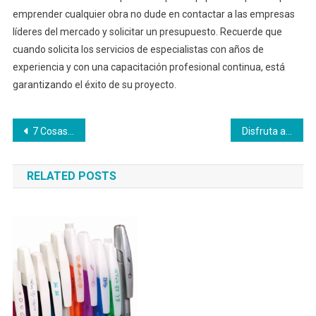
emprender cualquier obra no dude en contactar a las empresas
líderes del mercado y solicitar un presupuesto. Recuerde que
cuando solicita los servicios de especialistas con años de
experiencia y con una capacitación profesional continua, está
garantizando el éxito de su proyecto.
Navegación
7 Cosas que deberías saber antes de comprar tu moto de segunda mano
Disfruta a plenitud de las despedidas de soltero Zaragoza
de
RELATED POSTS
entradas