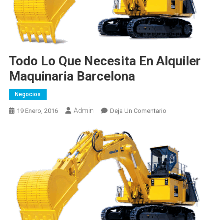
Todo Lo Que Necesita En Alquiler
Maquinaria Barcelona
Negocios
Admin
En
19 Enero, 2016
Deja Un Comentario
Todo
Lo
Que
Necesita
En
Alquiler
Maquinaria
Barcelona