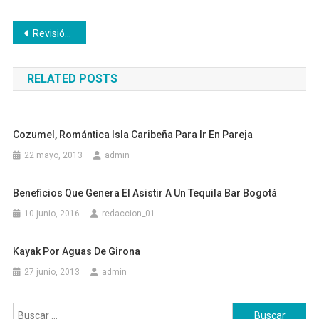
Navegación
Revisión del Bróker Go4Rex: ¿Es Bueno o Malo?
de
RELATED POSTS
entradas
Cozumel, Romántica Isla Caribeña Para Ir En Pareja
22 mayo, 2013
admin
Beneficios Que Genera El Asistir A Un Tequila Bar Bogotá
10 junio, 2016
redaccion_01
Kayak Por Aguas De Girona
27 junio, 2013
admin
Buscar: