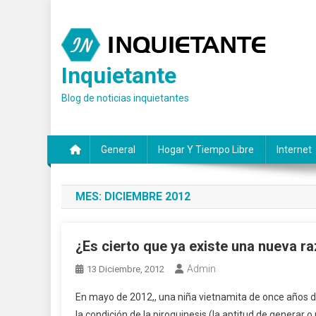
Saltar
al
contenido
Inquietante
Blog de noticias inquietantes
General
Hogar Y Tiempo Libre
Internet
MES:
DICIEMBRE 2012
¿Es cierto que ya existe una nueva 
Admin
13 Diciembre, 2012
En mayo de 2012,, una niña vietnamita de once años de 
la condición de la piroquinesis (la aptitud de generar o