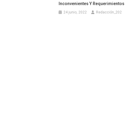
Inconvenientes Y Requerimientos
24 junio, 2022
Redacción_202