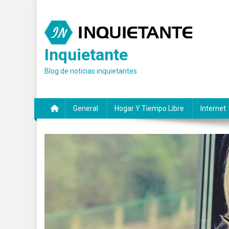
Saltar
al
contenido
Inquietante
Blog de noticias inquietantes
General
Hogar Y Tiempo Libre
Internet