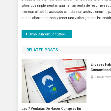
sitios que implementan una herramienta de resumen auto
eliminar el estrés asociado con abrir un archivo enorme pa
puede ahorrar tiempo y tener una visión general instant
Navegación
Olmo Cuarón: un futbolista que triunfa en Costa Rica // causas, diagnóstico y tratamientos
de
RELATED POSTS
entradas
Envases Fáb
Contaminaci
7 noviembre
Las 7 Ventajas De Hacer Compras En