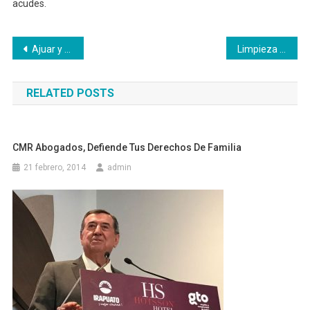
acudes.
Navegación
Ajuar y decoración a precios low cost
Limpieza y mantenimiento en los centros de salud
de
RELATED POSTS
entradas
CMR Abogados, Defiende Tus Derechos De Familia
21 febrero, 2014
admin