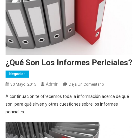
¿Qué Son Los Informes Periciales?
Negocios
Admin
En
30 Mayo, 2015
Deja Un Comentario
¿Qué
A continuación te ofrecemos toda la información acerca de qué
Son
son, para qué sirven y otras cuestiones sobre los informes
Los
periciales.
Informes
Periciales?