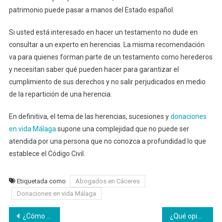
patrimonio puede pasar a manos del Estado español.
Si usted está interesado en hacer un testamento no dude en
consultar a un experto en herencias. La misma recomendación
va para quienes forman parte de un testamento como herederos
y necesitan saber qué pueden hacer para garantizar el
cumplimiento de sus derechos y no salir perjudicados en medio
de la repartición de una herencia.
En definitiva, el tema de las herencias, sucesiones y
donaciones
en vida Málaga
supone una complejidad que no puede ser
atendida por una persona que no conozca a profundidad lo que
establece el Código Civil.
Etiquetada como
Abogados en Cáceres
Donaciones en vida Málaga
Navegación
¿Cómo reducir los riesgos laborales restaurante?
¿Qué opiniones tienen los clientes de Rebeldes Marketing online?