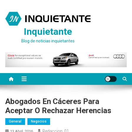
Saltar
al
contenido
Inquietante
Blog de noticias inquietantes
Abogados En Cáceres Para
Aceptar O Rechazar Herencias
General
Negocios
Redaccion_01
13 Abril, 2016