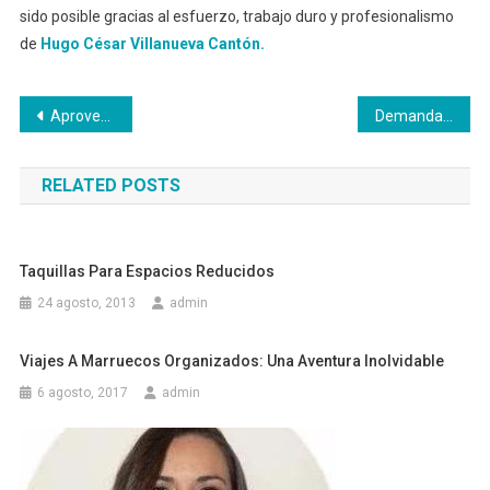
sido posible gracias al esfuerzo, trabajo duro y profesionalismo
de
Hugo César Villanueva Cantón.
Navegación
Aprovecha los espacios de anuncios gratis y vende tus mercancías
Demandas por lesiones personales: cuándo necesita un abogado
de
RELATED POSTS
entradas
Taquillas Para Espacios Reducidos
24 agosto, 2013
admin
Viajes A Marruecos Organizados: Una Aventura Inolvidable
6 agosto, 2017
admin