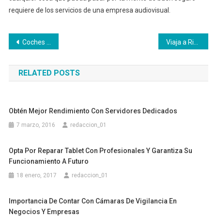
requiere de los servicios de una empresa audiovisual.
Navegación
Coches seminuevos a precios económicos
Viaja a Riviera Maya junto a tus seres queridos
de
RELATED POSTS
entradas
Obtén Mejor Rendimiento Con Servidores Dedicados
7 marzo, 2016
redaccion_01
Opta Por Reparar Tablet Con Profesionales Y Garantiza Su
Funcionamiento A Futuro
18 enero, 2017
redaccion_01
Importancia De Contar Con Cámaras De Vigilancia En
Negocios Y Empresas