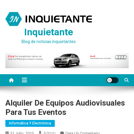
Saltar
al
contenido
Inquietante
Blog de noticias inquietantes
Alquiler De Equipos Audiovisuales
Para Tus Eventos
Informática Y Electrónica
Admin
En
31 Julio, 2013
Deja Un Comentario