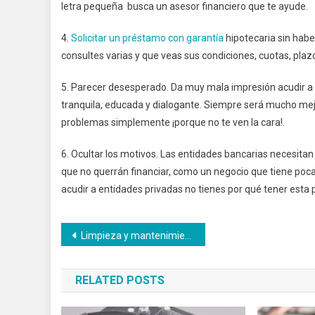
letra pequeña busca un asesor financiero que te ayude.
4.
Solicitar un préstamo con garantía
hipotecaria sin hab
consultes varias y que veas sus condiciones, cuotas, plaz
5. Parecer desesperado. Da muy mala impresión acudir a u
tranquila, educada y dialogante. Siempre será mucho mejo
problemas simplemente ¡porque no te ven la cara!.
6. Ocultar los motivos. Las entidades bancarias necesita
que no querrán financiar, como un negocio que tiene poca
acudir a entidades privadas no tienes por qué tener esta 
Navegación
Limpieza y mantenimiento en los centros de salud
de
RELATED POSTS
entradas