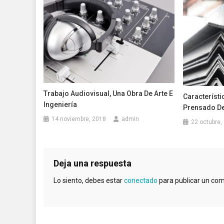
Trabajo Audiovisual, Una Obra De Arte E
Característi
Ingeniería
Prensado D
14 noviembre, 2018
admin
22 octubre,
Deja una respuesta
Lo siento, debes estar
conectado
para publicar un com