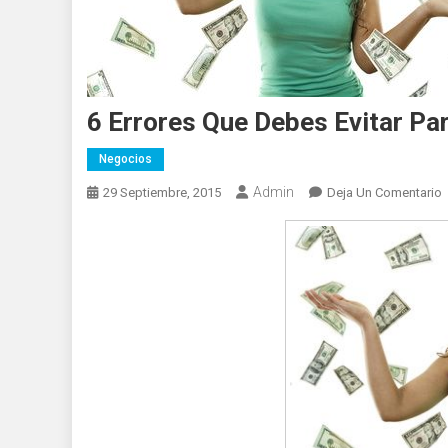
6 Errores Que Debes Evitar Pa
Negocios
Admin
E
29 Septiembre, 2015
Deja Un Comentario
6
E
E
P
P
P