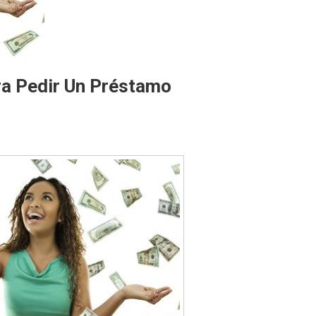
ra Pedir Un Préstamo
n
rrores
Que
Debes
vitar
ara
edir
Un
réstamo