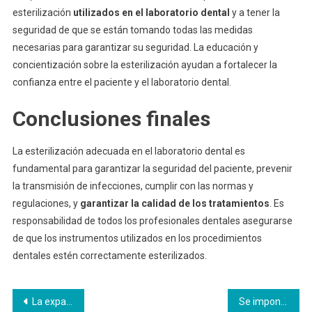
esterilización
utilizados en el laboratorio dental
y a tener la
seguridad de que se están tomando todas las medidas
necesarias para garantizar su seguridad. La educación y
concientización sobre la esterilización ayudan a fortalecer la
confianza entre el paciente y el laboratorio dental.
Conclusiones finales
La esterilización adecuada en el laboratorio dental es
fundamental para garantizar la seguridad del paciente, prevenir
la transmisión de infecciones, cumplir con las normas y
regulaciones, y
garantizar la calidad de los tratamientos
. Es
responsabilidad de todos los profesionales dentales asegurarse
de que los instrumentos utilizados en los procedimientos
dentales estén correctamente esterilizados.
Navegación
La expansión de Sempra Energy: liderando la transición energética en México
Se impone un nuevo récord o se acaba una larga sequía, otro final de infarto en la Premier League.